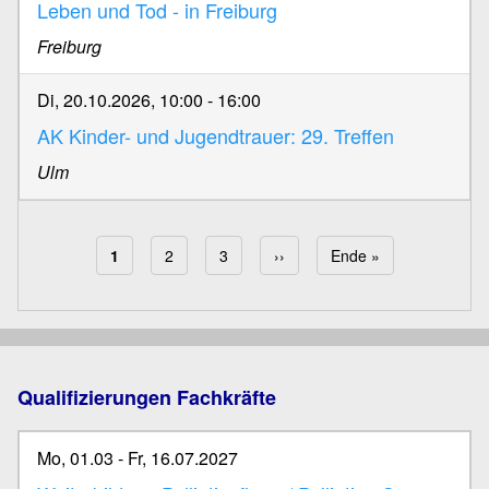
Leben und Tod - in Freiburg
Freiburg
Di, 20.10.2026, 10:00
-
16:00
AK Kinder- und Jugendtrauer: 29. Treffen
Ulm
Aktuelle Seite
1
Page
2
Page
3
Nächste Seite
››
Letzte Seite
Ende »
Seitennummerierung
Qualifizierungen Fachkräfte
Mo, 01.03
-
Fr, 16.07.2027