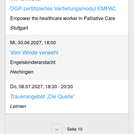
DGP-zertifiziertes Vertiefungsmodul EMPAC
Empower the healthcare worker in Palliative Care
Stuttgart
Mi, 30.06.2027, 18:00
Vom Winde verweht
Engelskinderandacht
Hechingen
Do, 08.07.2027, 18:30
-
20:30
Trauerangebot „Die Quelle”
Leimen
Vorherige Seite
‹‹
Seite 10
Seitennummerierung