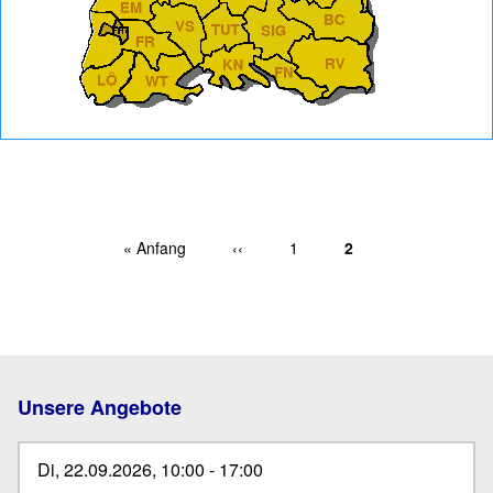
Erste Seite
« Anfang
Vorherige Seite
‹‹
Page
1
Aktuelle Seite
2
Seitennummerierung
Unsere Angebote
Di, 22.09.2026, 10:00
-
17:00