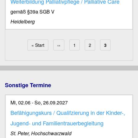
Weiterbildung Palliativpflege / Palliative Care
gemäß §39a SGB V
Heidelberg
Erste Seite
« Start
Vorherige Seite
‹‹
Page
1
Page
2
Aktuelle Seite
3
Seitennummerierung
Sonstige Termine
Mi, 02.06
-
So, 26.09.2027
Befähigungskurs / Qualifzierung in der Kinder-,
Jugend- und Familientrauerbegleitung
St. Peter, Hochschwarzwald