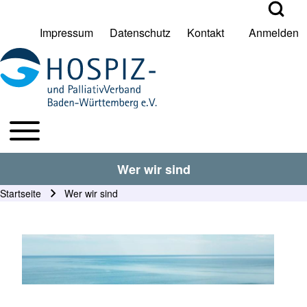
Open Search Bl
Impressum
Datenschutz
Kontakt
Anmelden
User account menu
Suche
Toggle main menu
HPV BW Hauptmenu
Suche Schließen
Wer wir sind
Startseite
Wer wir sind
Pfadnavigation
Kopfbild