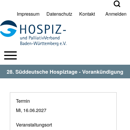
Open Search Bl
Impressum
Datenschutz
Kontakt
Anmelden
User account menu
Suche
Toggle main menu
HPV BW Hauptmenu
Suche Schließen
28. Süddeutsche Hospiztage - Vorankündigung
Termin
Mi, 16.06.2027
Veranstaltungsort