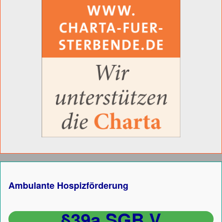
Ambulante Hospizförderung
§39a SGB V