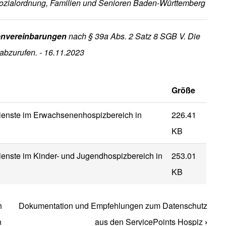
Sozialordnung, Familien und Senioren Baden-Württemberg
nvereinbarungen
nach § 39a Abs. 2 Satz 8 SGB V. Die
 abzurufen. - 16.11.2023
Größe
dienste im Erwachsenenhospizbereich in
226.41
KB
ienste im Kinder- und Jugendhospizbereich in
253.01
KB
h
Dokumentation und Empfehlungen zum Datenschutz
Buch Ambulante Hospizförder
n
aus den ServicePoints Hospiz
›