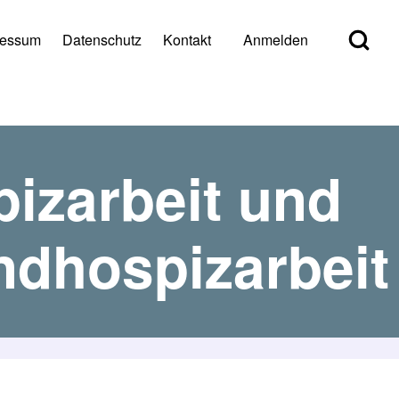
Open Search Bl
ressum
Datenschutz
Kontakt
Anmelden
er account menu
izarbeit und
ndhospizarbeit