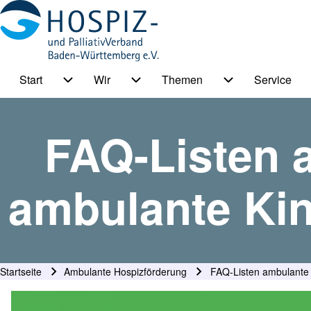
Start
Wir
Themen
Service
HPV BW Hauptmenu
Suche
Unternavigation von Start
Unternavigation von Wir
Unternavigation
FAQ-Listen 
Suche Schließen
ambulante Kin
Startseite
Ambulante Hospizförderung
FAQ-Listen ambulante 
Pfadnavigation