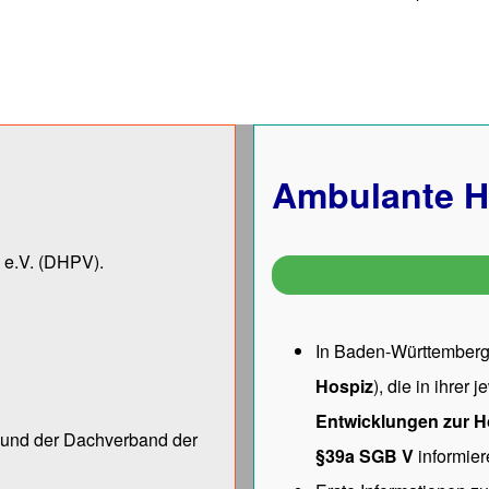
Ambulante H
 e.V.
(DHPV).
In Baden-Württemberg 
Hospiz
), die in ihrer
Entwicklungen zur H
ng und der Dach­verband der
§39a SGB V
informier