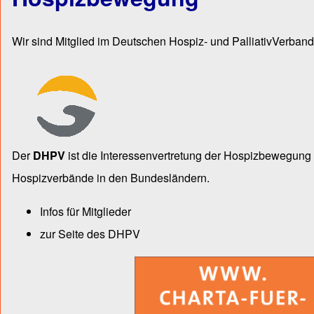
Wir sind Mitglied im Deutschen Hospiz- und PalliativVerband
Der
DHPV
ist die Inter­essen­ver­tre­tung der Hospiz­bewegu
Hospiz­verbände in den Bun­des­län­dern.
Infos für Mitglieder
zur Seite des DHPV