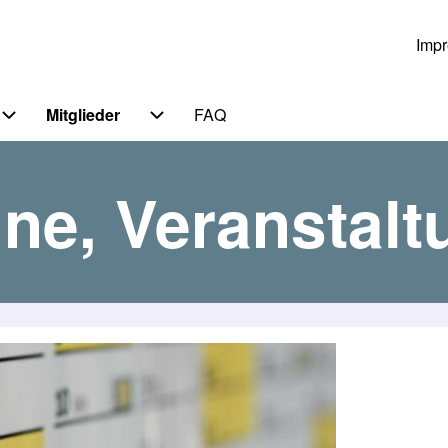
Imp
Us
Mitglieder
FAQ
 von Themen
Unternavigation von Service
Unternavigation von Mitglieder
ne, Veranstal