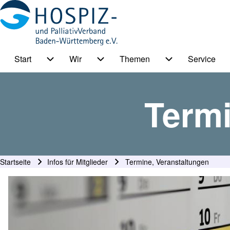
Start
Wir
Themen
Service
HPV BW Hauptmenu
Suche
Unternavigation von Start
Unternavigation von Wir
Unternavigation
Termi
Suche Schließen
Startseite
Infos für Mitglieder
Termine, Veranstaltungen
Pfadnavigation
Kopfbild