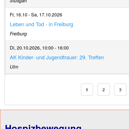
Stuttgart
Fr, 16.10
-
Sa, 17.10.2026
Leben und Tod - in Freiburg
Freiburg
Di, 20.10.2026, 10:00
-
16:00
AK Kinder- und Jugendtrauer: 29. Treffen
Ulm
Aktuelle Seite
1
Page
2
Page
3
S
Hospizbewegung