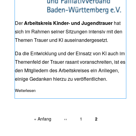
Der
Arbeitskreis Kinder- und Jugendtrauer
hat
sich im Rahmen seiner Sitzungen intensiv mit den
Themen Trauer und KI auseinandergesetzt.
Da die Entwicklung und der Einsatz von KI auch im
Themenfeld der Trauer rasant voranschreiten, ist es
den Mitgliedern des Arbeitskreises ein Anliegen,
einige Gedanken hierzu zu veröffentlichen.
Weiterlesen
über Trauer und KI – Eine Stellungnahme
Erste Seite
« Anfang
Vorherige Seite
‹‹
Page
1
Aktuelle Seite
2
Seitennummerierung