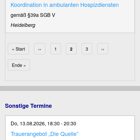
Koordination in ambulanten Hospizdiensten
gemäß §39a SGB V
Heidelberg
Erste Seite
« Start
Vorherige Seite
‹‹
Page
1
Aktuelle Seite
2
Page
3
Nächste Seite
››
Seitennummerierung
Letzte Seite
Ende »
Sonstige Termine
Do, 13.08.2026, 18:30
-
20:30
Trauerangebot „Die Quelle”