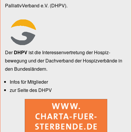
PalliativVerband e.V.
(DHPV).
Der
DHPV
ist die Inter­essen­ver­tre­tung der Hospiz­
bewegung und der Dach­verband der Hospiz­verbände in
den Bun­des­län­dern.
Infos für Mitglieder
zur Seite des DHPV