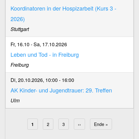
Koordinatoren in der Hospizarbeit (Kurs 3 -
2026)
Stuttgart
Fr, 16.10
-
Sa, 17.10.2026
Leben und Tod - in Freiburg
Freiburg
Di, 20.10.2026, 10:00
-
16:00
AK Kinder- und Jugendtrauer: 29. Treffen
Ulm
Aktuelle Seite
1
Page
2
Page
3
Nächste Seite
››
Letzte Seite
Ende »
Seitennummerierung