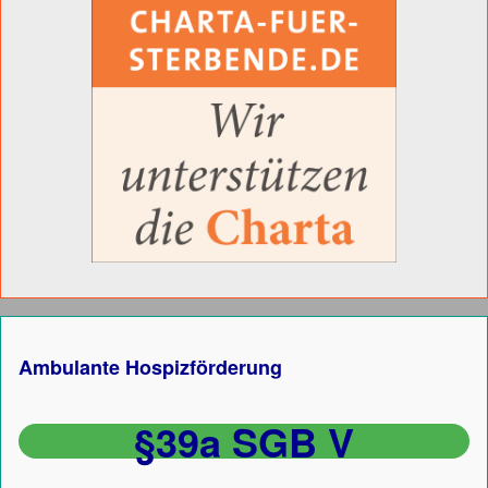
Ambulante Hospizförderung
§39a SGB V