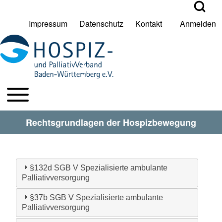
Open Search Bl
Impressum
Datenschutz
Kontakt
Anmelden
User account menu
Suche
Toggle main menu
HPV BW Hauptmenu
Suche Schließen
Rechtsgrundlagen der Hospizbewegung
§132d SGB V Spezialisierte ambulante
Palliativversorgung
§37b SGB V Spezialisierte ambulante
Palliativversorgung