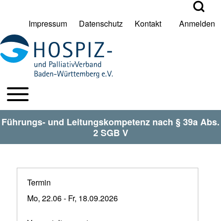
Open Search Bl
Impressum
Datenschutz
Kontakt
Anmelden
User account menu
Suche
Toggle main menu
HPV BW Hauptmenu
Suche Schließen
Führungs- und Leitungskompetenz nach § 39a Abs.
2 SGB V
Termin
Mo, 22.06
-
Fr, 18.09.2026