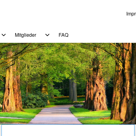
Imp
Us
Mitglieder
FAQ
n von Themen
Unternavigation von Service
Unternavigation von Mitglieder