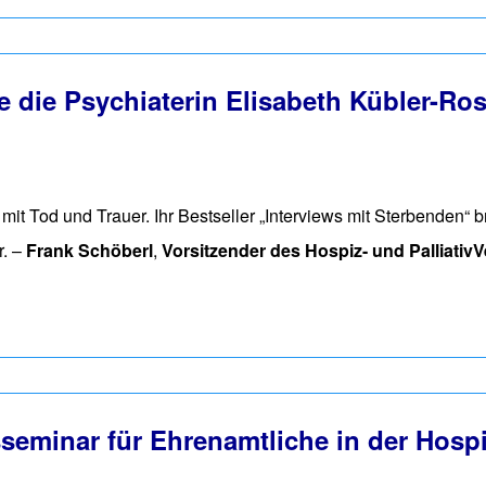
 die Psychiaterin Elisabeth Kübler-Ro
it Tod und Trauer. Ihr Bestseller „Interviews mit Sterbenden“ 
r. –
Frank Schöberl
,
Vorsitzender des Hospiz- und Palliati
n Elisabeth Kübler-Ross ein Tabu brach
minar für Ehrenamtliche in der Hospi