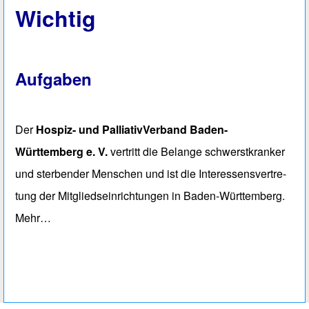
Wichtig
Aufgaben
Der
Hospiz- und PalliativVerband Baden-
Württemberg e. V.
vertritt die Belan­ge schwerst­kranker
und ster­ben­der Men­schen und ist die Interessens­vertre­
tung der Mitglieds­einrich­tungen in Baden-Würt­tem­berg.
Mehr…