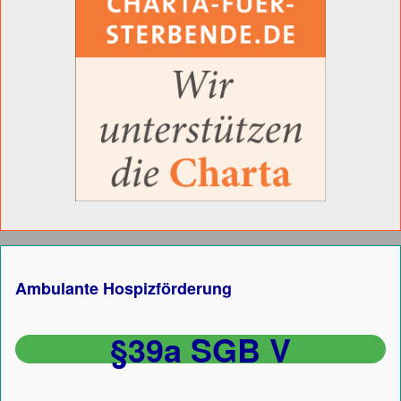
Ambulante Hospizförderung
§39a SGB V