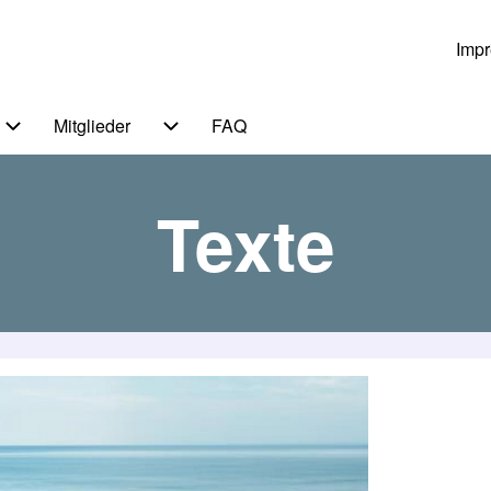
Imp
Us
Mitglieder
FAQ
 von Themen
Unternavigation von Service
Unternavigation von Mitglieder
Texte