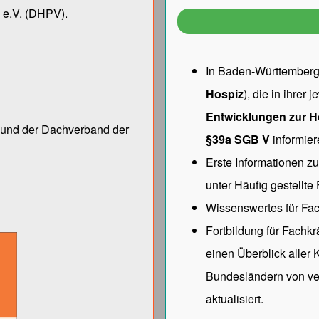
 e.V.
(DHPV).
In Baden-Württemberg 
Hospiz
), die in ihrer
Entwicklungen zur H
ng und der Dach­verband der
§39a SGB V
informier
Erste Informationen z
unter
Häufig gestellte
Wissenswertes für Fac
Fortbildung für Fachk
einen Überblick aller
Bundesländern von ve
aktualisiert.