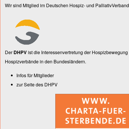
Wir sind Mitglied im Deutschen Hospiz- und PalliativVerband
Der
DHPV
ist die Inter­essen­ver­tre­tung der Hospiz­bewegu
Hospiz­verbände in den Bun­des­län­dern.
Infos für Mitglieder
zur Seite des DHPV