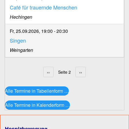
Café für trauernde Menschen
Hechingen
Fr, 25.09.2026, 19:00
-
20:30
Singen
Weingarten
Vorherige Seite
‹‹
Seite 2
Nächste Seite
››
Seitennummerierung
Alle Termine in Tabellenform …
Alle Termine in Kalenderform …
Hospizbewegung