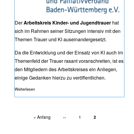
Der
Arbeitskreis Kinder- und Jugendtrauer
hat
sich im Rahmen seiner Sitzungen intensiv mit den
Themen Trauer und KI auseinandergesetzt.
Da die Entwicklung und der Einsatz von KI auch im
Themenfeld der Trauer rasant voranschreiten, ist es
den Mitgliedern des Arbeitskreises ein Anliegen,
einige Gedanken hierzu zu veröffentlichen.
Weiterlesen
über Trauer und KI – Eine Stellungnahme
Erste Seite
« Anfang
Vorherige Seite
‹‹
Page
1
Aktuelle Seite
2
Seitennummerierung