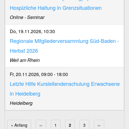
Hospizliche Haltung in Grenzsituationen
Online - Seminar
Do, 19.11.2026, 10:30
Regionale Mitgliederversammlung Süd-Baden -
Herbst 2026
Weil am Rhein
Fr, 20.11.2026, 09:00
-
18:00
Letzte Hilfe Kursleitendenschulung Erwachsene
in Heidelberg
Heidelberg
Erste Seite
« Anfang
Vorherige Seite
‹‹
Page
1
Aktuelle Seite
2
Page
3
Nächste Seite
››