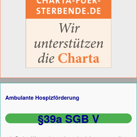
Ambulante Hospizförderung
§39a SGB V