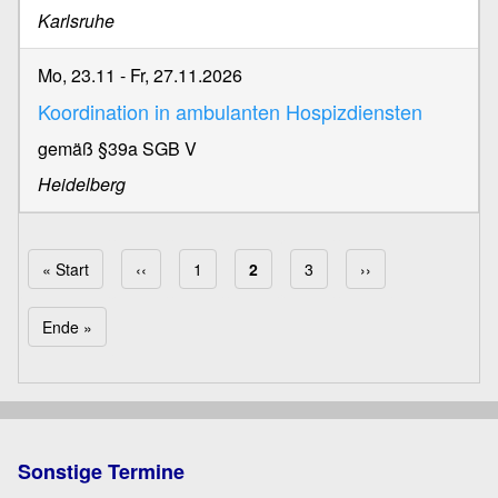
Karlsruhe
Mo, 23.11
-
Fr, 27.11.2026
Koordination in ambulanten Hospizdiensten
gemäß §39a SGB V
Heidelberg
Erste Seite
« Start
Vorherige Seite
‹‹
Page
1
Aktuelle Seite
2
Page
3
Nächste Seite
››
Seitennummerierung
Letzte Seite
Ende »
Sonstige Termine