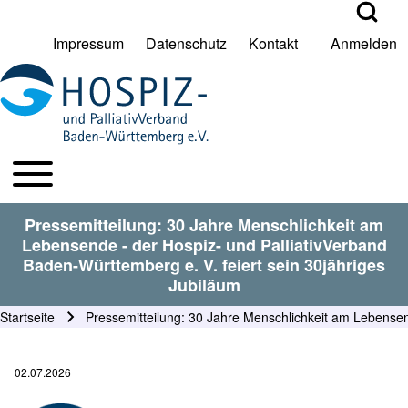
Open Search Bl
Impressum
Datenschutz
Kontakt
Anmelden
User account menu
Suche
Toggle main menu
HPV BW Hauptmenu
Suche Schließen
Pressemitteilung: 30 Jahre Menschlichkeit am
Lebensende - der Hospiz- und PalliativVerband
Baden-Württemberg e. V. feiert sein 30jähriges
Jubiläum
Startseite
Pressemitteilung: 30 Jahre Menschlichkeit am Lebensend
Pfadnavigation
02.07.2026