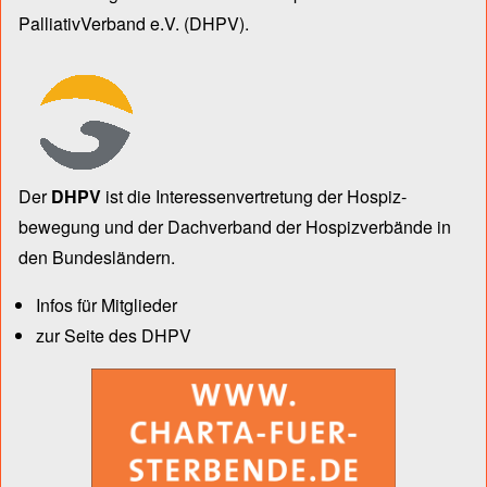
PalliativVerband e.V.
(DHPV).
Der
DHPV
ist die Inter­essen­ver­tre­tung der Hospiz­
bewegung und der Dach­verband der Hospiz­verbände in
den Bun­des­län­dern.
Infos für Mitglieder
zur Seite des DHPV