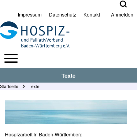
Open Search Bl
Impressum
Datenschutz
Kontakt
Anmelden
User account menu
Suche
Toggle main menu
HPV BW Hauptmenu
Suche Schließen
Texte
Startseite
Texte
Pfadnavigation
Kopfbild
Hospizarbeit in Baden-Württemberg