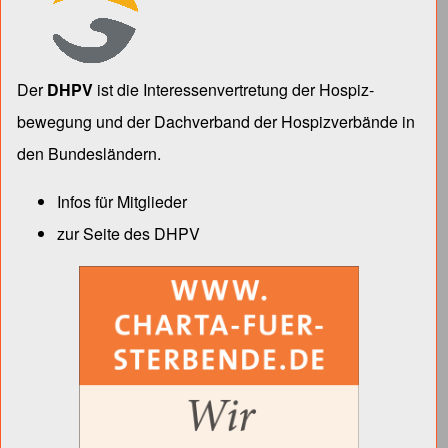
Der
DHPV
ist die Inter­essen­ver­tre­tung der Hospiz­
bewegung und der Dach­verband der Hospiz­verbände in
den Bun­des­län­dern.
Infos für Mitglieder
zur Seite des DHPV