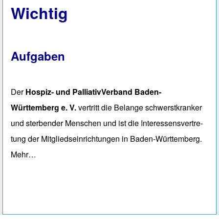
Wichtig
Aufgaben
Der
Hospiz- und PalliativVerband Baden-
Württemberg e. V.
vertritt die Belan­ge schwerst­kranker
und ster­ben­der Men­schen und ist die Interessens­vertre­
tung der Mitglieds­einrich­tungen in Baden-Würt­tem­berg.
Mehr…