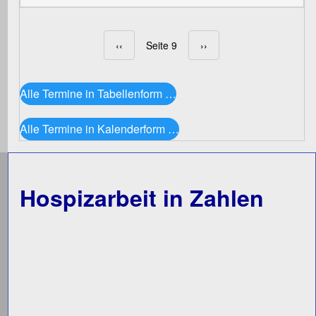
Vorherige Seite
‹‹
Seite 9
Nächste Seite
››
Seitennummerierung
Alle Termine in Tabellenform …
Alle Termine in Kalenderform …
Hospizarbeit in Zahlen