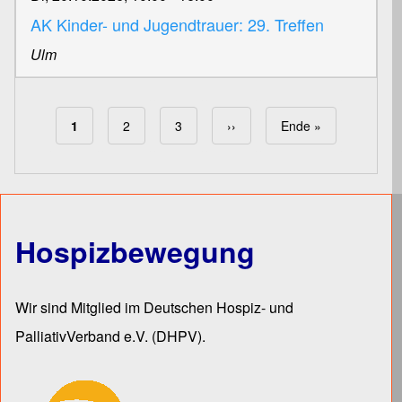
AK Kinder- und Jugendtrauer: 29. Treffen
Ulm
Aktuelle Seite
1
Page
2
Page
3
Nächste Seite
››
Letzte Seite
Ende »
Seitennummerierung
Hospizbewegung
Wir sind Mitglied im Deutschen Hospiz- und
PalliativVerband e.V.
(DHPV).