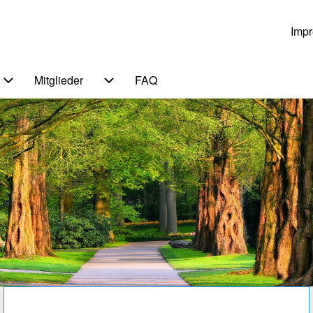
Imp
Us
Mitglieder
FAQ
n von Themen
Unternavigation von Service
Unternavigation von Mitglieder