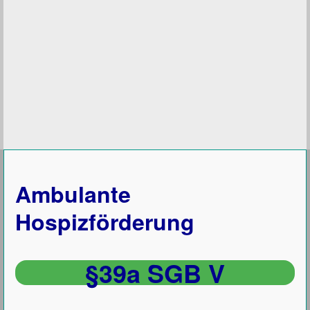
Ambulante
Hospizförderung
§39a SGB V