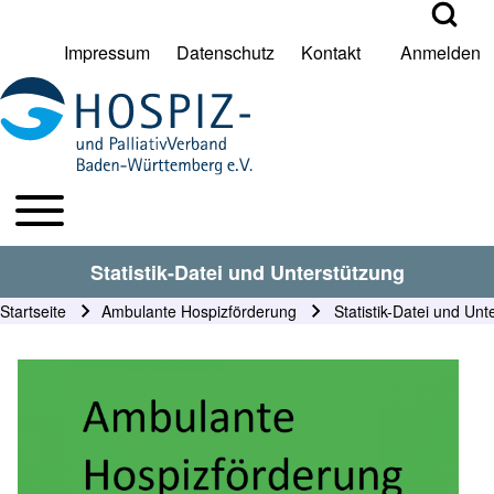
Open Search Bl
Impressum
Datenschutz
Kontakt
Anmelden
User account menu
Suche
Toggle main menu
HPV BW Hauptmenu
Suche Schließen
Statistik-Datei und Unterstützung
Startseite
Ambulante Hospizförderung
Statistik-Datei und Unt
Pfadnavigation