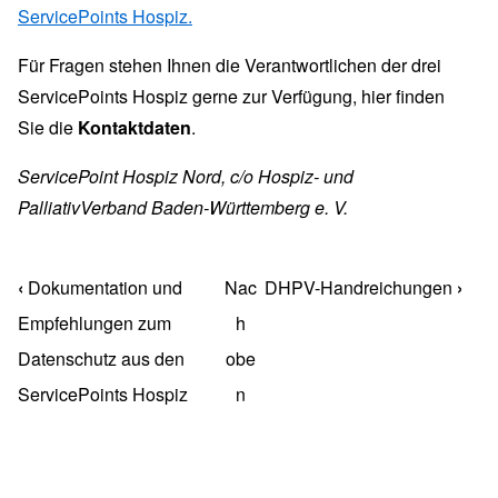
ServicePoints Hospiz.
Für Fragen stehen Ihnen die Verantwortlichen der drei
ServicePoints Hospiz gerne zur Verfügung,
hier finden
Sie die
Kontaktdaten
.
ServicePoint Hospiz Nord, c/o Hospiz- und
PalliativVerband Baden-Württemberg e. V.
‹
Dokumentation und
Nac
DHPV-Handreichungen
›
Links für das Blättern im Buch Ambulante Hospiz
Empfehlungen zum
h
Datenschutz aus den
obe
ServicePoints Hospiz
n