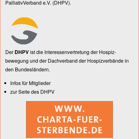
PalliativVerband e.V.
(DHPV).
Der
DHPV
ist die Inter­essen­ver­tre­tung der Hospiz­
bewegung und der Dach­verband der Hospiz­verbände in
den Bun­des­län­dern.
Infos für Mitglieder
zur Seite des DHPV