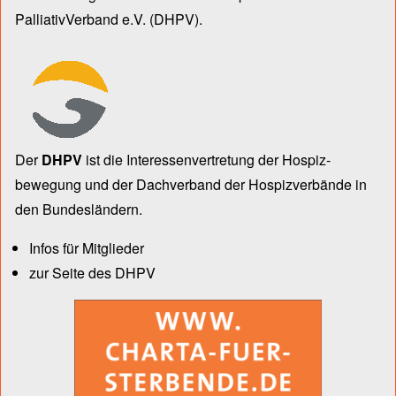
PalliativVerband e.V.
(DHPV).
Der
DHPV
ist die Inter­essen­ver­tre­tung der Hospiz­
bewegung und der Dach­verband der Hospiz­verbände in
den Bun­des­län­dern.
Infos für Mitglieder
zur Seite des DHPV