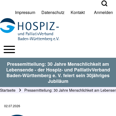
Open Search Bl
Impressum
Datenschutz
Kontakt
Anmelden
User account menu
Suche
Toggle main menu
HPV BW Hauptmenu
Suche Schließen
Pressemitteilung: 30 Jahre Menschlichkeit am
Lebensende - der Hospiz- und PalliativVerband
Baden-Württemberg e. V. feiert sein 30jähriges
Jubiläum
Startseite
Pressemitteilung: 30 Jahre Menschlichkeit am Lebensend
Pfadnavigation
02.07.2026