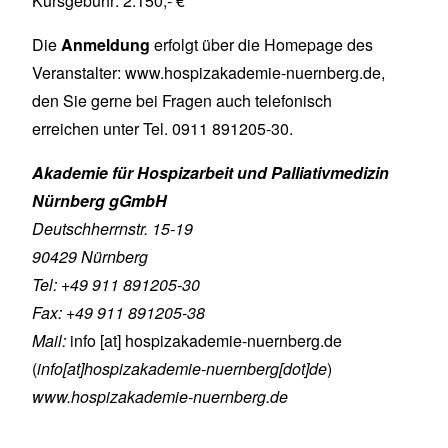
Kursgebühr: 2.150,- €
Die
Anmeldung
erfolgt über die Homepage des
Veranstalter:
www.hospizakademie-nuernberg.de
,
den Sie gerne bei Fragen auch telefonisch
erreichen unter Tel. 0911 891205-30.
Akademie für Hospizarbeit und Palliativmedizin
Nürnberg gGmbH
Deutschherrnstr. 15-19
90429 Nürnberg
Tel: +49 911 891205-30
Fax: +49 911 891205-38
Mail:
info
[at]
hospizakademie-nuernberg.de
(
info[at]hospizakademie-nuernberg[dot]de
)
www.hospizakademie-nuernberg.de