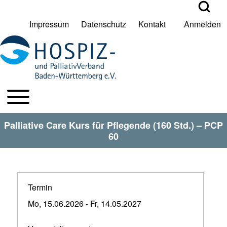
Open Search Bl
Impressum
Datenschutz
Kontakt
Anmelden
User account menu
Suche
Toggle main menu
HPV BW Hauptmenu
Suche Schließen
Palliative Care Kurs für Pflegende (160 Std.) – PCP
60
Termin
Mo, 15.06.2026
-
Fr, 14.05.2027