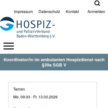
Open Search Bl
Impressum
Datenschutz
Kontakt
Anmelden
User account menu
Suche
Toggle main menu
HPV BW Hauptmenu
Suche Schließen
Koordinator/in im ambulanten Hospizdienst nach
§39a SGB V
Termin
Mo, 09.03
-
Fr, 13.03.2026