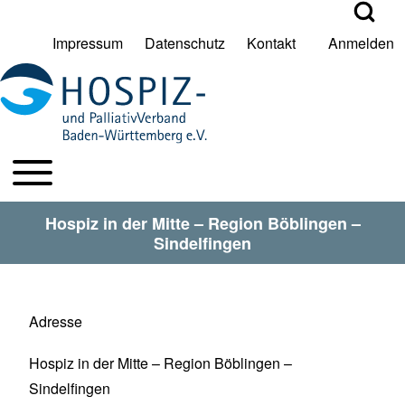
Open Search Bl
Impressum
Datenschutz
Kontakt
Anmelden
User account menu
Suche
Toggle main menu
HPV BW Hauptmenu
Suche Schließen
Hospiz in der Mitte – Region Böblingen –
Sindelfingen
Adresse
Hospiz in der Mitte – Region Böblingen –
Sindelfingen