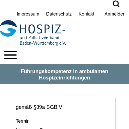
Open Search Bl
Impressum
Datenschutz
Kontakt
Anmelden
User account menu
Suche
Toggle main menu
HPV BW Hauptmenu
Suche Schließen
Führungskompetenz in ambulanten
Hospizeinrichtungen
gemäß §39a SGB V
Termin