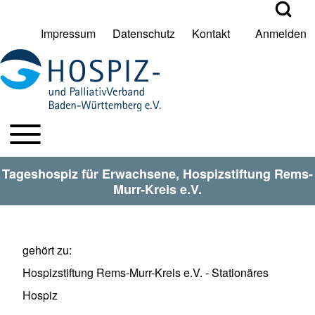
Open Search Bl
Impressum
Datenschutz
Kontakt
Anmelden
User account menu
Suche
Toggle main menu
HPV BW Hauptmenu
Suche Schließen
Tageshospiz für Erwachsene, Hospizstiftung Rems-
Murr-Kreis e.V.
gehört zu
Hospizstiftung Rems-Murr-Kreis e.V. - Stationäres
Hospiz