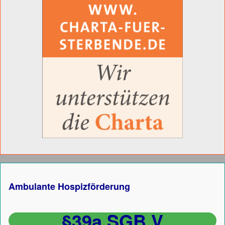
Ambulante Hospizförderung
§39a SGB V