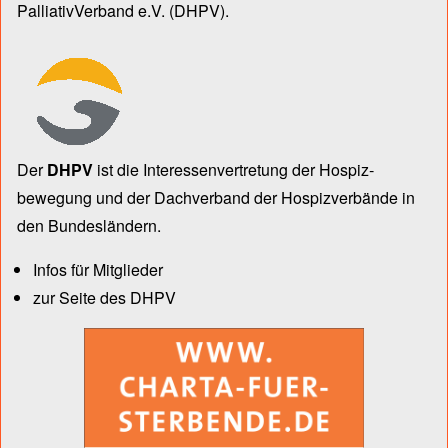
PalliativVerband e.V.
(DHPV).
Der
DHPV
ist die Inter­essen­ver­tre­tung der Hospiz­
bewegung und der Dach­verband der Hospiz­verbände in
den Bun­des­län­dern.
Infos für Mitglieder
zur Seite des DHPV