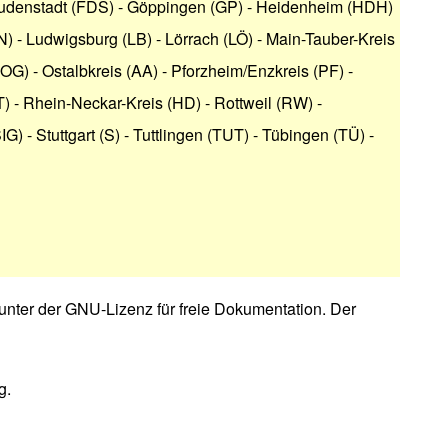
udenstadt (FDS)
-
Göppingen (GP)
-
Heidenheim (HDH)
N)
-
Ludwigsburg (LB)
-
Lörrach (LÖ)
-
Main-Tauber-Kreis
(OG)
-
Ostalbkreis (AA)
-
Pforzheim/Enzkreis (PF)
-
T)
-
Rhein-Neckar-Kreis (HD)
-
Rottweil (RW)
-
IG)
-
Stuttgart (S)
-
Tuttlingen (TUT)
-
Tübingen (TÜ)
-
unter der
GNU-Lizenz für freie Dokumentation
. Der
g.