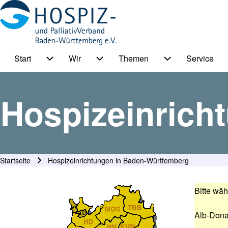
Start
Wir
Themen
Service
HPV BW Hauptmenu
Suche
Unternavigation von Start
Unternavigation von Wir
Unternavigation
Hospizeinrich
Suche Schließen
Startseite
Hospizeinrichtungen in Baden-Württemberg
Pfadnavigation
Bitte wäh
Alb-Dona