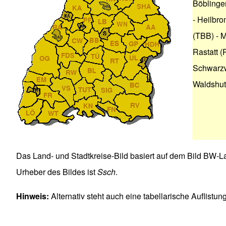
Böblinge
-
Heilbro
(TBB)
-
M
Rastatt (
Schwarzw
Waldshut
Das Land- und Stadtkreise-Bild basiert auf dem Bild
BW-La
Urheber des Bildes ist
Ssch
.
Hinweis:
Alternativ steht auch eine tabellarische
Auflistun