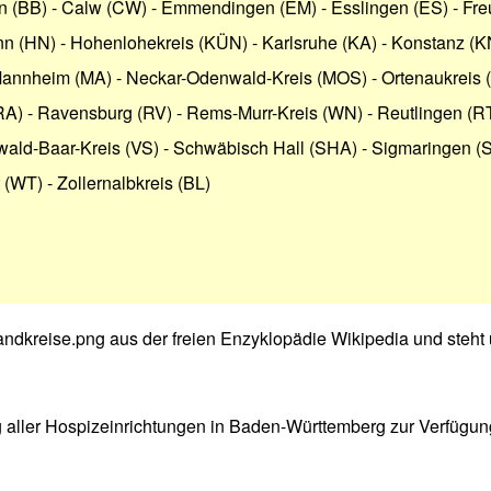
n (BB)
-
Calw (CW)
-
Emmendingen (EM)
-
Esslingen (ES)
-
Fre
nn (HN)
-
Hohenlohekreis (KÜN)
-
Karlsruhe (KA)
-
Konstanz (K
annheim (MA)
-
Neckar-Odenwald-Kreis (MOS)
-
Ortenaukreis 
RA)
-
Ravensburg (RV)
-
Rems-Murr-Kreis (WN)
-
Reutlingen (R
ald-Baar-Kreis (VS)
-
Schwäbisch Hall (SHA)
-
Sigmaringen (S
 (WT)
-
Zollernalbkreis (BL)
ndkreise.png
aus der freien Enzyklopädie
Wikipedia
und steht 
g aller Hospizeinrichtungen in Baden-Württemberg
zur Verfügun