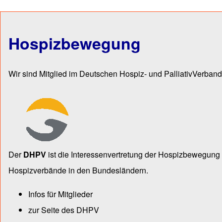
Hospizbewegung
Wir sind Mitglied im Deutschen Hospiz- und PalliativVerband
Der
DHPV
ist die Inter­essen­ver­tre­tung der Hospiz­bewegu
Hospiz­verbände in den Bun­des­län­dern.
Infos für Mitglieder
zur Seite des DHPV