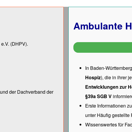
Ambulante H
 e.V.
(DHPV).
In Baden-Württemberg 
Hospiz
), die in ihrer
Entwicklungen zur H
ng und der Dach­verband der
§39a SGB V
informier
Erste Informationen z
unter
Häufig gestellte
Wissenswertes für Fac