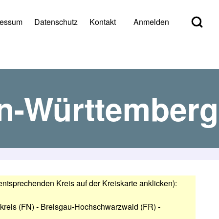
Open Search Bl
ressum
Datenschutz
Kontakt
Anmelden
er account menu
en-Württemberg
entsprechenden Kreis auf der Kreiskarte anklicken):
reis (FN)
-
Breisgau-Hochschwarzwald (FR)
-