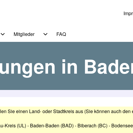
Imp
Us
Mitglieder
FAQ
 von Themen
Unternavigation von Service
Unternavigation von Mitglieder
tungen in Bad
len Sie einen Land- oder Stadtkreis aus (Sie können auch den 
u-Kreis (UL)
-
Baden-Baden (BAD)
-
Biberach (BC)
-
Bodenseek