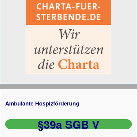
Ambulante Hospizförderung
§39a SGB V