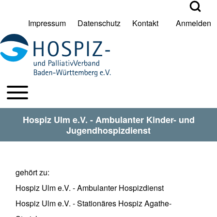
Open Search Bl
Impressum
Datenschutz
Kontakt
Anmelden
User account menu
Suche
Toggle main menu
HPV BW Hauptmenu
Suche Schließen
Hospiz Ulm e.V. - Ambulanter Kinder- und
Jugendhospizdienst
gehört zu
Hospiz Ulm e.V. - Ambulanter Hospizdienst
Hospiz Ulm e.V. - Stationäres Hospiz Agathe-