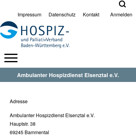
Open Search Bl
Impressum
Datenschutz
Kontakt
Anmelden
User account menu
Suche
Toggle main menu
HPV BW Hauptmenu
Suche Schließen
Ambulanter Hospizdienst Elsenztal e.V.
Adresse
Ambulanter Hospizdienst Elsenztal e.V.
Hauptstr. 38
69245
Bammental