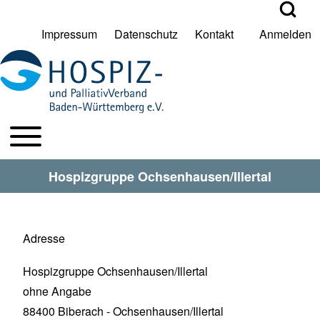
Open Search Bl
Impressum
Datenschutz
Kontakt
Anmelden
User account menu
Suche
Toggle main menu
HPV BW Hauptmenu
Suche Schließen
Hospizgruppe Ochsenhausen/Illertal
Adresse
Hospizgruppe Ochsenhausen/Illertal
ohne Angabe
88400
Biberach - Ochsenhausen/Illertal