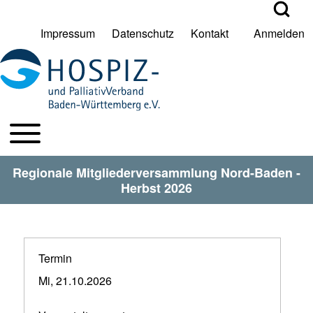
Open Search Bl
Impressum
Datenschutz
Kontakt
Anmelden
User account menu
Suche
Toggle main menu
HPV BW Hauptmenu
Suche Schließen
Regionale Mitgliederversammlung Nord-Baden -
Herbst 2026
Termin
Mi, 21.10.2026