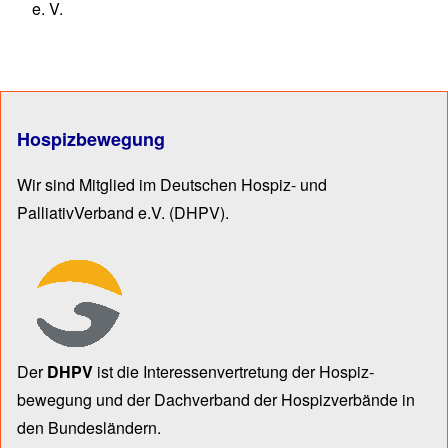
e. V.
Hospizbewegung
Wir sind Mitglied im Deutschen Hospiz- und
PalliativVerband e.V.
(DHPV).
Der
DHPV
ist die Inter­essen­ver­tre­tung der Hospiz­
bewegung und der Dach­verband der Hospiz­verbände in
den Bun­des­län­dern.