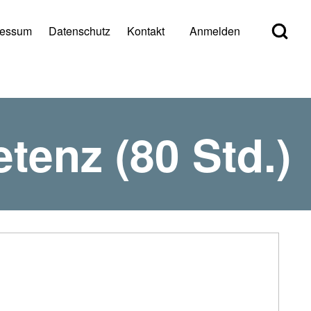
Open Search Bl
ressum
Datenschutz
Kontakt
Anmelden
er account menu
enz (80 Std.)