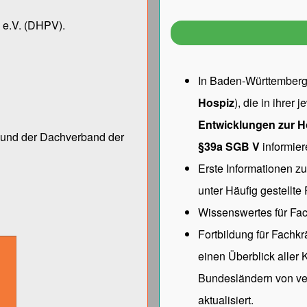
 e.V.
(DHPV).
In Baden-Württemberg 
Hospiz
), die in ihrer
Entwicklungen zur H
ng und der Dach­verband der
§39a SGB V
informier
Erste Informationen z
unter
Häufig gestellte
Wissenswertes für Fac
Fortbildung für Fachk
einen Überblick aller
Bundesländern von ve
aktualisiert.