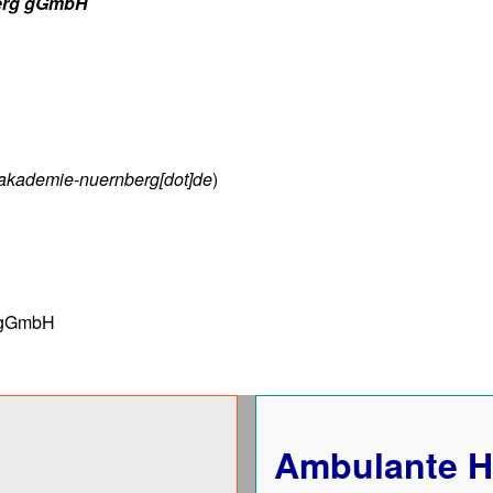
berg gGmbH
zakademie-nuernberg[dot]de
)
g gGmbH
Ambulante H