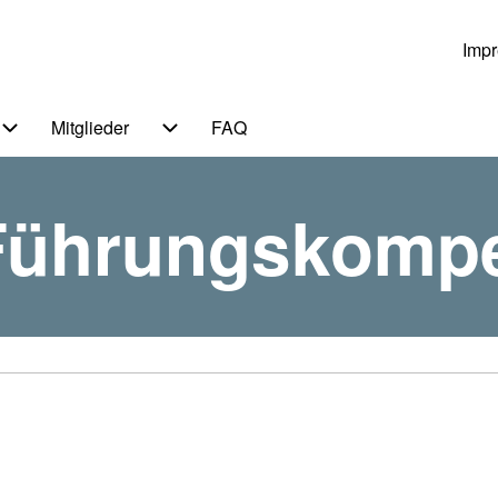
Imp
Us
Mitglieder
FAQ
 von Themen
Unternavigation von Service
Unternavigation von Mitglieder
Führungskompet