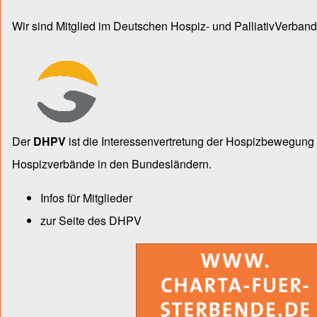
Wir sind Mitglied im Deutschen Hospiz- und PalliativVerband
Der
DHPV
ist die Inter­essen­ver­tre­tung der Hospiz­bewegu
Hospiz­verbände in den Bun­des­län­dern.
Infos für Mitglieder
zur Seite des DHPV