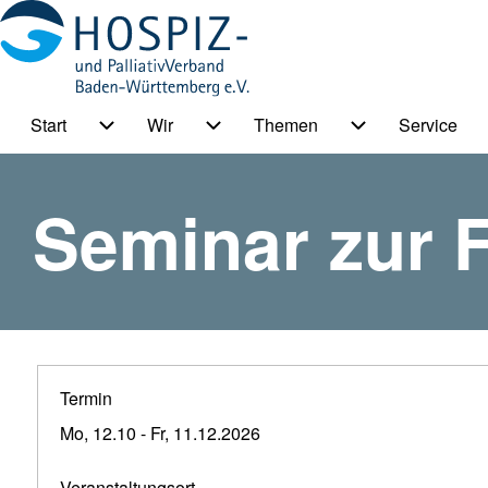
Start
Wir
Themen
Service
HPV BW Hauptmenu
Suche
Unternavigation von Start
Unternavigation von Wir
Unternavigation
Seminar zur 
Suche Schließen
Termin
Mo, 12.10
-
Fr, 11.12.2026
Veranstaltungsort