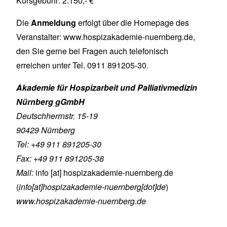
Kursgebühr: 2.150,- €
Die
Anmeldung
erfolgt über die Homepage des
Veranstalter:
www.hospizakademie-nuernberg.de
,
den Sie gerne bei Fragen auch telefonisch
erreichen unter Tel. 0911 891205-30.
Akademie für Hospizarbeit und Palliativmedizin
Nürnberg gGmbH
Deutschherrnstr. 15-19
90429 Nürnberg
Tel: +49 911 891205-30
Fax: +49 911 891205-38
Mail:
info
[at]
hospizakademie-nuernberg.de
(
info[at]hospizakademie-nuernberg[dot]de
)
www.hospizakademie-nuernberg.de