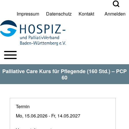
Open Search Bl
Impressum
Datenschutz
Kontakt
Anmelden
User account menu
Suche
Toggle main menu
HPV BW Hauptmenu
Suche Schließen
Palliative Care Kurs für Pflegende (160 Std.) – PCP
60
Termin
Mo, 15.06.2026
-
Fr, 14.05.2027