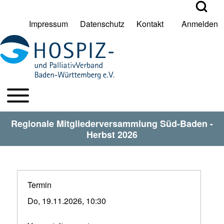
Open Search Bl
Impressum
Datenschutz
Kontakt
Anmelden
User account menu
Suche
Toggle main menu
HPV BW Hauptmenu
Suche Schließen
Regionale Mitgliederversammlung Süd-Baden -
Herbst 2026
Termin
Do, 19.11.2026, 10:30