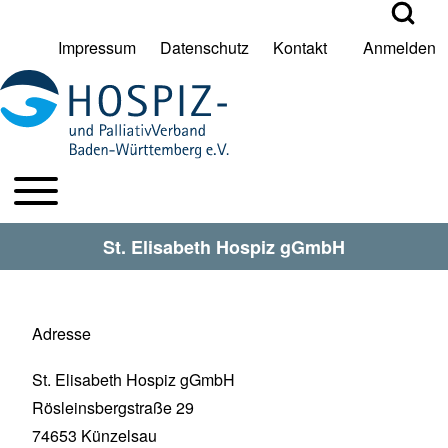
Open Search Bl
Impressum
Datenschutz
Kontakt
Anmelden
User account menu
Suche
Toggle main menu
HPV BW Hauptmenu
Suche Schließen
St. Elisabeth Hospiz gGmbH
Adresse
St. Elisabeth Hospiz gGmbH
Rösleinsbergstraße 29
74653
Künzelsau