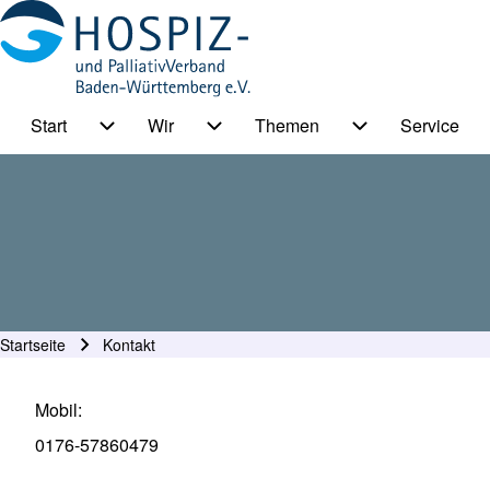
Start
Wir
Themen
Service
HPV BW Hauptmenu
Suche
Unternavigation von Start
Unternavigation von Wir
Unternavigation
Suche Schließen
Startseite
Kontakt
Pfadnavigation
Mobil
0176-57860479