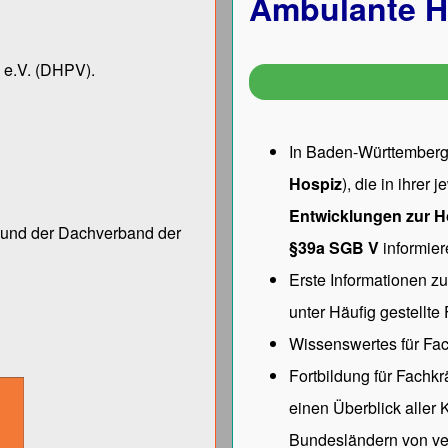
Ambulante H
 e.V.
(DHPV).
In Baden-Württemberg 
Hospiz
), die in ihrer
Entwicklungen zur H
ng und der Dach­verband der
§39a SGB V
informier
Erste Informationen z
unter
Häufig gestellte
Wissenswertes für Fac
Fortbildung für Fachk
einen Überblick aller
Bundesländern von ve