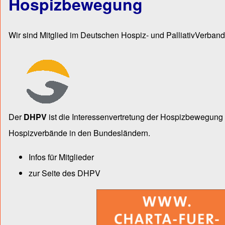
Hospizbewegung
Wir sind Mitglied im Deutschen Hospiz- und PalliativVerband
Der
DHPV
ist die Inter­essen­ver­tre­tung der Hospiz­bewegu
Hospiz­verbände in den Bun­des­län­dern.
Infos für Mitglieder
zur Seite des DHPV