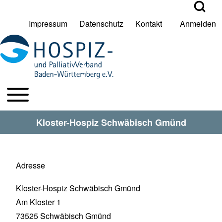
Open Search Bl
Impressum
Datenschutz
Kontakt
Anmelden
User account menu
Suche
Toggle main menu
HPV BW Hauptmenu
Suche Schließen
Kloster-Hospiz Schwäbisch Gmünd
Adresse
Kloster-Hospiz Schwäbisch Gmünd
Am Kloster 1
73525
Schwäbisch Gmünd