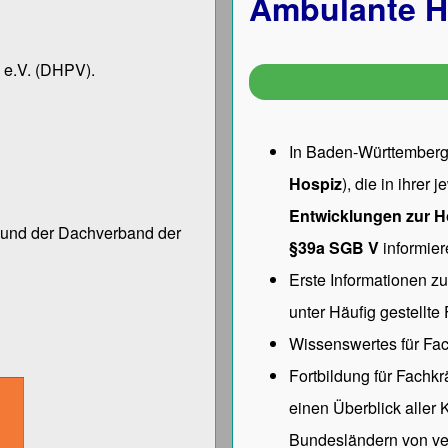
Ambulante H
 e.V.
(DHPV).
In Baden-Württemberg 
Hospiz
), die in ihrer
Entwicklungen zur H
ng und der Dach­verband der
§39a SGB V
informier
Erste Informationen z
unter
Häufig gestellte
Wissenswertes für Fac
Fortbildung für Fachk
einen Überblick aller
Bundesländern von ve