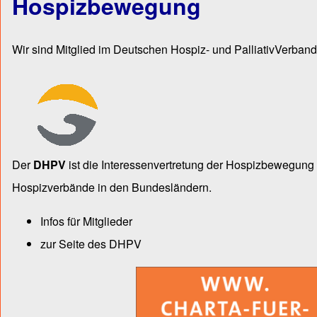
Hospizbewegung
Wir sind Mitglied im Deutschen Hospiz- und PalliativVerband
Der
DHPV
ist die Inter­essen­ver­tre­tung der Hospiz­bewegu
Hospiz­verbände in den Bun­des­län­dern.
Infos für Mitglieder
zur Seite des DHPV