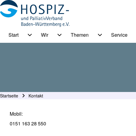
Start
Wir
Themen
Service
HPV BW Hauptmenu
Suche
Unternavigation von Start
Unternavigation von Wir
Unternavigation
Suche Schließen
Startseite
Kontakt
Pfadnavigation
Mobil
0151 163 28 550