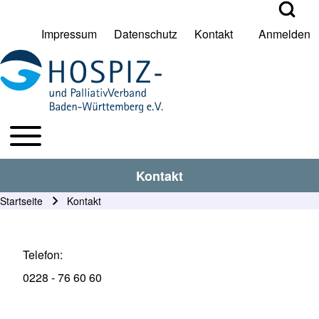
Open Search Bl
Impressum
Datenschutz
Kontakt
Anmelden
User account menu
Suche
Toggle main menu
HPV BW Hauptmenu
Suche Schließen
Kontakt
Startseite
Kontakt
Pfadnavigation
Telefon
0228 - 76 60 60