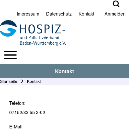
Open Search Bl
Impressum
Datenschutz
Kontakt
Anmelden
User account menu
Suche
Toggle main menu
HPV BW Hauptmenu
Suche Schließen
Kontakt
Startseite
Kontakt
Pfadnavigation
Telefon
07152/33 55 2-02
E-Mail