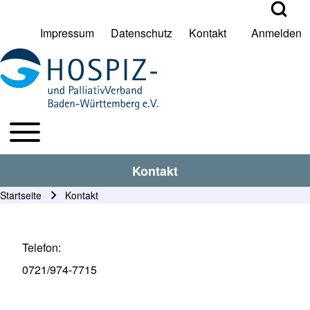
Open Search Bl
Impressum
Datenschutz
Kontakt
Anmelden
User account menu
Suche
Toggle main menu
HPV BW Hauptmenu
Suche Schließen
Kontakt
Startseite
Kontakt
Pfadnavigation
Telefon
0721/974-7715