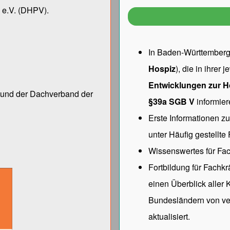
 e.V.
(DHPV).
In Baden-Württemberg 
Hospiz
), die in ihrer
Entwicklungen zur H
ng und der Dach­verband der
§39a SGB V
informier
Erste Informationen z
unter
Häufig gestellte
Wissenswertes für Fac
Fortbildung für Fachk
einen Überblick aller
Bundesländern von ve
aktualisiert.