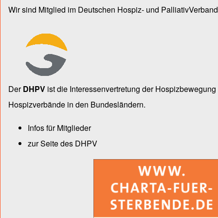
Wir sind Mitglied im Deutschen Hospiz- und PalliativVerband
Der
DHPV
ist die Inter­essen­ver­tre­tung der Hospiz­bewegu
Hospiz­verbände in den Bun­des­län­dern.
Infos für Mitglieder
zur Seite des DHPV