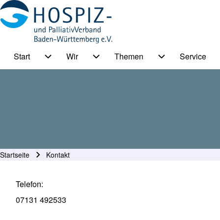
Start
Wir
Themen
Service
HPV BW Hauptmenu
Suche
Unternavigation von Start
Unternavigation von Wir
Unternavigation
Suche Schließen
Startseite
Kontakt
Pfadnavigation
Telefon
07131 492533