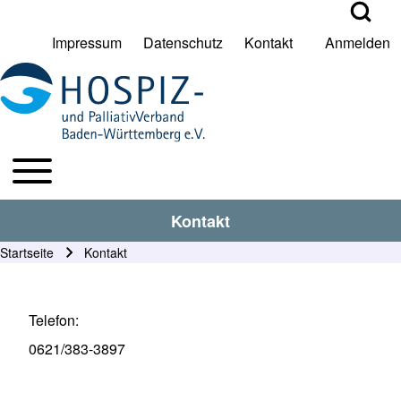
Open Search Bl
Impressum
Datenschutz
Kontakt
Anmelden
User account menu
Suche
Toggle main menu
HPV BW Hauptmenu
Suche Schließen
Kontakt
Startseite
Kontakt
Pfadnavigation
Telefon
0621/383-3897