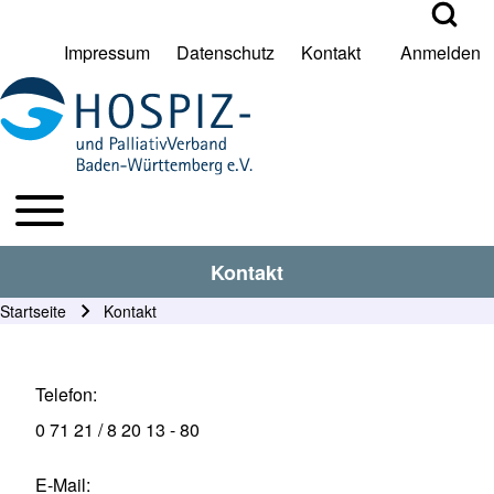
Open Search Bl
Impressum
Datenschutz
Kontakt
Anmelden
User account menu
Suche
Toggle main menu
HPV BW Hauptmenu
Suche Schließen
Kontakt
Startseite
Kontakt
Pfadnavigation
Telefon
0 71 21 / 8 20 13 - 80
E-Mail