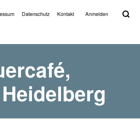
Open Search Bl
ressum
Datenschutz
Kontakt
Anmelden
er account menu
uercafé,
 Heidelberg