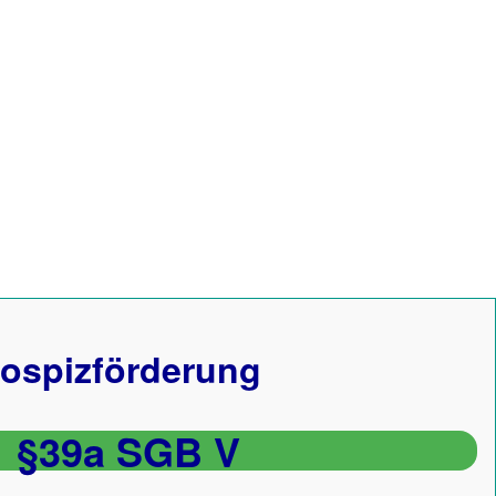
ospizförderung
§39a SGB V