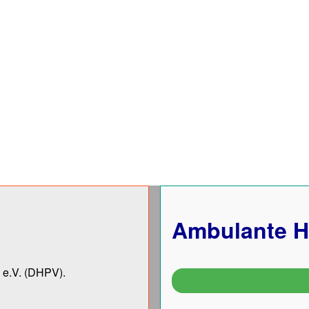
Ambulante H
 e.V.
(DHPV).