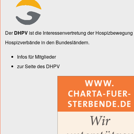
Der
DHPV
ist die Inter­essen­ver­tre­tung der Hospiz­bewegu
Hospiz­verbände in den Bun­des­län­dern.
Infos für Mitglieder
zur Seite des DHPV