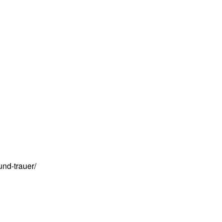
g
und-trauer/