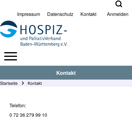
Open Search Bl
Impressum
Datenschutz
Kontakt
Anmelden
User account menu
Suche
Toggle main menu
HPV BW Hauptmenu
Suche Schließen
Kontakt
Startseite
Kontakt
Pfadnavigation
Telefon
0 72 36 279 99 10