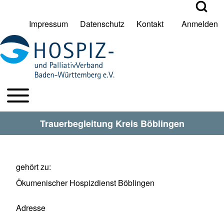
Open Search Bl
Impressum
Datenschutz
Kontakt
Anmelden
User account menu
Suche
Toggle main menu
HPV BW Hauptmenu
Suche Schließen
Trauerbegleitung Kreis Böblingen
gehört zu
Ökumenischer Hospizdienst Böblingen
Adresse