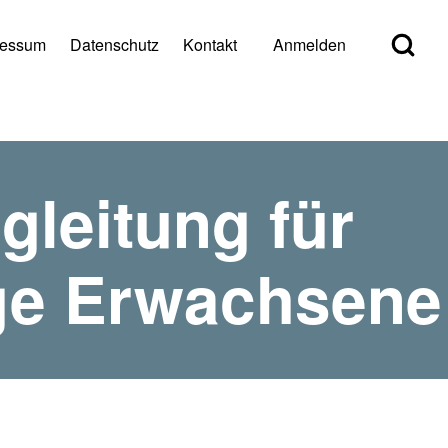
Open Search Bl
ressum
Datenschutz
Kontakt
Anmelden
er account menu
gleitung für
nge Erwachsene