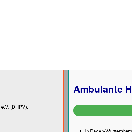
Ambulante H
 e.V.
(DHPV).
In Baden-Württemberg 