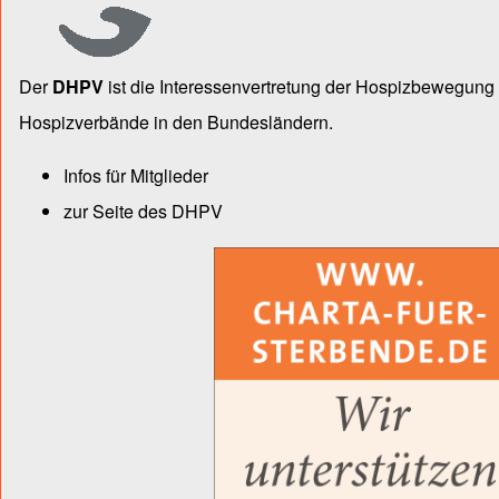
Der
DHPV
ist die Inter­essen­ver­tre­tung der Hospiz­bewegu
Hospiz­verbände in den Bun­des­län­dern.
Infos für Mitglieder
zur Seite des DHPV