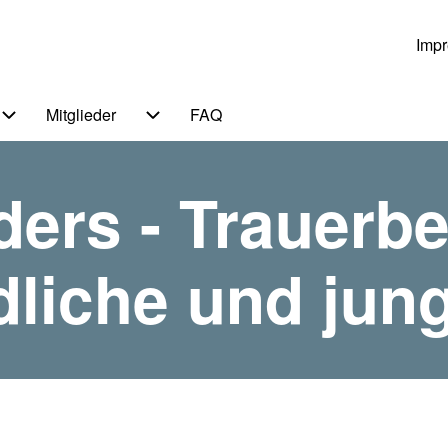
Imp
Us
Mitglieder
FAQ
 von Themen
Unternavigation von Service
Unternavigation von Mitglieder
nders - Trauerbe
dliche und ju