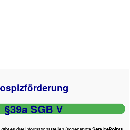
ospizförderung
§39a SGB V
gibt es drei Informationsstellen (sogenannte
ServicePoints