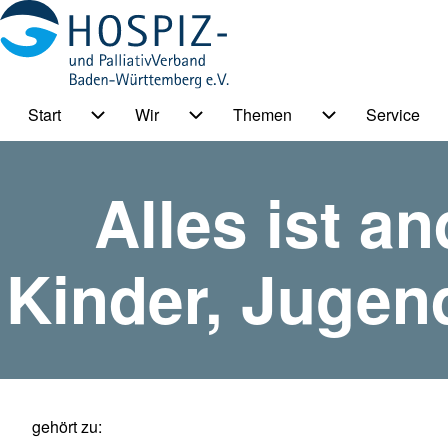
Start
Wir
Themen
Service
HPV BW Hauptmenu
Suche
Unternavigation von Start
Unternavigation von Wir
Unternavigation
Alles ist a
Suche Schließen
Kinder, Jugen
gehört zu