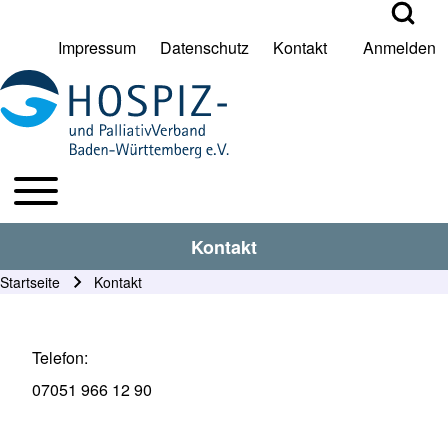
Open Search Bl
Impressum
Datenschutz
Kontakt
Anmelden
User account menu
Suche
Toggle main menu
HPV BW Hauptmenu
Suche Schließen
Kontakt
Startseite
Kontakt
Pfadnavigation
Telefon
07051 966 12 90