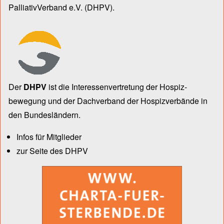
PalliativVerband e.V.
(DHPV).
Der
DHPV
ist die Inter­essen­ver­tre­tung der Hospiz­
bewegung und der Dach­verband der Hospiz­verbände in
den Bun­des­län­dern.
Infos für Mitglieder
zur Seite des DHPV