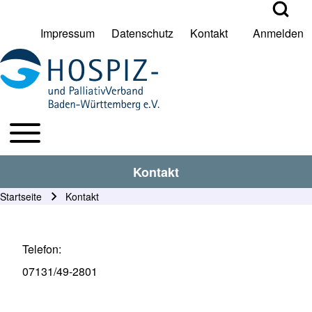
Open Search Bl
Impressum
Datenschutz
Kontakt
Anmelden
User account menu
Suche
Toggle main menu
HPV BW Hauptmenu
Suche Schließen
Kontakt
Startseite
Kontakt
Pfadnavigation
Telefon
07131/49-2801