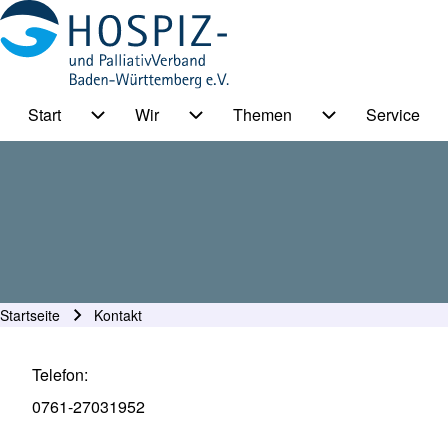
Start
Wir
Themen
Service
HPV BW Hauptmenu
Suche
Unternavigation von Start
Unternavigation von Wir
Unternavigation
Suche Schließen
Startseite
Kontakt
Pfadnavigation
Telefon
0761-27031952