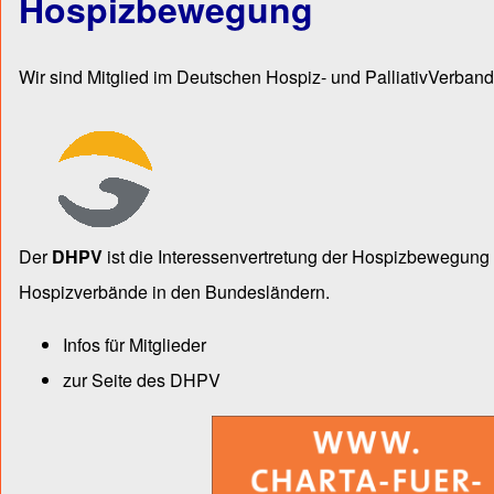
Hospizbewegung
Wir sind Mitglied im Deutschen Hospiz- und PalliativVerband
Der
DHPV
ist die Inter­essen­ver­tre­tung der Hospiz­bewegu
Hospiz­verbände in den Bun­des­län­dern.
Infos für Mitglieder
zur Seite des DHPV