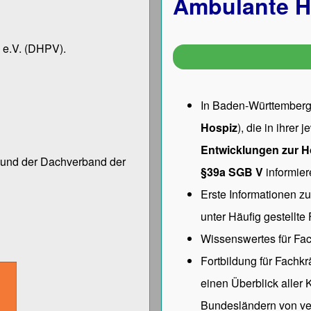
Ambulante H
 e.V.
(DHPV).
In Baden-Württemberg 
Hospiz
), die in ihrer
Entwicklungen zur H
ng und der Dach­verband der
§39a SGB V
informier
Erste Informationen z
unter
Häufig gestellte
Wissenswertes für Fac
Fortbildung für Fachk
einen Überblick aller
Bundesländern von ve