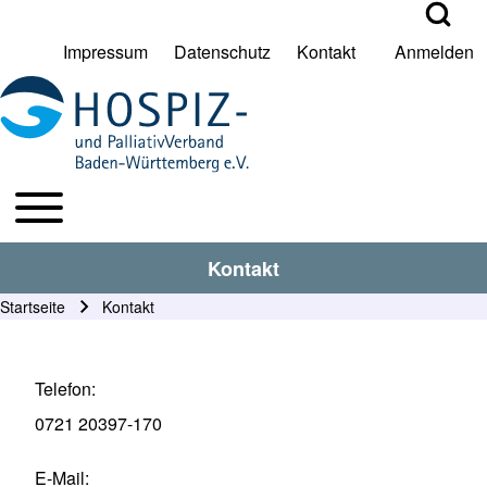
Open Search Bl
Impressum
Datenschutz
Kontakt
Anmelden
User account menu
Suche
Toggle main menu
HPV BW Hauptmenu
Suche Schließen
Kontakt
Startseite
Kontakt
Pfadnavigation
Telefon
0721 20397-170
E-Mail